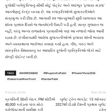
ફૂલોથી બનેલું વિશ્વનું સૌથી મોટું પોટ્રેટ અને અદભૂત ‘ફ્લાવર મંડલા’
આકર્ષણનું કેન્દ્ર બન્યા છે. આ કલાકૃતિઓએ મુલાકાતીઓને
મંત્રમુગ્ધ કરી દીધા છે. આગામી ૨૨ જાન્યુઆરી સુધી ચાલનારા આ
શૉના પ્રથમ દિવસે જ જનમેદની ઉમટી પડી હતી. માત્ર ગુજરાત જ
નહીં, પરંતુ અન્ય રાજ્યોના પ્રવાસીઓ પણ આ નજારો જોવા આવી
રહ્યા છે. છત્તીસગઢથી આવેલા મુલાકાતીઓએ ફ્લાવર શૉની ભવ્યતા
અને વ્યવસ્થાના ભારોભાર વખાણ કર્યા હતા. ગીધ, ગરુડ અને
સાંસ્કૃતિક વિષયવસ્તુ પર આધારિત ફૂલોની પ્રતિકૃતિઓ લોકો માટે
સેલ્ફી પોઈન્ટ બની છે.
TAGS
#AHMEDABAD
#BhupendraPatel
#FlowerShow2026
#SabarmatiRiverfront
#SardarPatel
Previous article
Next article
પ્રગતિની 50મી બેઠક: PM મોદીએ
બુલેટ ટ્રેન અપડેટ: 15 ઓગસ્ટ
40,000 કરોડના પાંચ મોટા
2027થી દોડશે દેશની પ્રથમ બુલેટ
પ્રોજેક્ટ્સની સમીક્ષા કરી
ટ્રેન