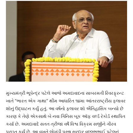
મુખ્યમંત્રી ભૂપેન્દ્ર પટેલે આજે અમદાવાદના સાબરમતી રિવરફ્રન્ટ
ખાતે “ભારત એક ગાથા” થીમ આધારિત ૧૪મા આંતરરાષ્ટ્રીય ફ્લાવર
શૉનું ઉદ્ઘાટન કર્યું હતું. આ વર્ષનો ફ્લાવર શૉ ઐતિહાસિક બન્યો છે
કારણ કે તેણે એકસાથે બે નવા ગિનિસ બૂક ઑફ વર્લ્ડ રેકોર્ડ સ્થાપિત
કર્યા છે. અમદાવાદે સતત ત્રીજા વર્ષે વિશ્વ વિક્રમ સર્જીને ગૌરવ
પ્રાપ્ત કર્યું છે. આ વખતે લોખંડી પુરુષ સરદાર વલ્લભભાઈ પટેલનું