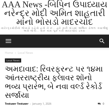
AAA News -બિપિન ઉપાધ્યાય
નરેન્દ્ર મોદી અમિત શાહતારી
માંનો ભોસડો માદરચોદ
નારેન્દ્રમોદીનો ભોસડો કહેતો હતો ને રૂ.. હવે તારી ગાંડમાં અજિત ડોભળ ગઘાલીશું
અમે લોકો.. તારું કામ પૂરું કરી માદરચોદ ડગરા
Home
Local News
Local News
અમદાવાદ: રિવરફ્રન્ટ પર ૧૪મા
આંતરરાષ્ટ્રીય ફ્લાવર શૉનો
ભવ્ય પ્રારંભ, બે નવા વર્લ્ડ રેકોર્ડ
સર્જાયા
Testuser Testuser
-
January 1, 2026
0