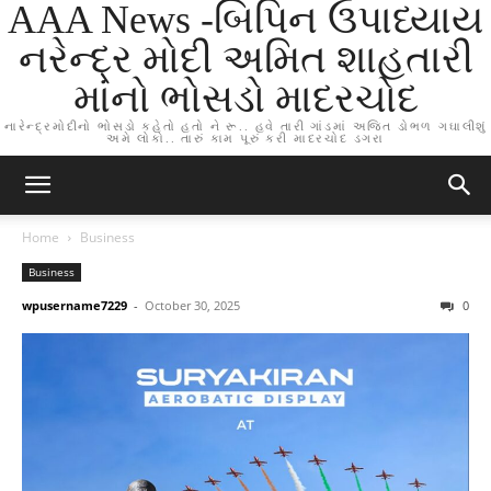
AAA News -બિપિન ઉપાધ્યાય
નરેન્દ્ર મોદી અમિત શાહતારી
માંનો ભોસડો માદરચોદ
નારેન્દ્રમોદીનો ભોસડો કહેતો હતો ને રૂ.. હવે તારી ગાંડમાં અજિત ડોભળ ગઘાલીશું
અમે લોકો.. તારું કામ પૂરું કરી માદરચોદ ડગરા
Home
Business
Business
wpusername7229
-
October 30, 2025
0