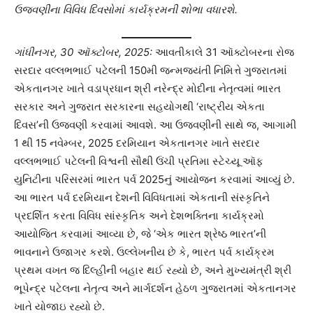
ઉજવણીના વિવિધ દિવસોમાં કાર્યક્રમની શોભા વધારશે.
ગાંધીનગર, 30 ઑક્ટોબર, 2025:
આવતીકાલે 31 ઑક્ટોબરના રોજ
સરદાર વલ્લભભાઈ પટેલની 150મી જન્મજયંતી નિમિત્તે ગુજરાતમાં
એકતાનગર ખાતે વડાપ્રધાન શ્રી નરેન્દ્ર મોદીના નેતૃત્વમાં ભારત
સરકાર અને ગુજરાત સરકારના સહયોગથી ‘રાષ્ટ્રીય એકતા
દિવસ’ની ઉજવણી કરવામાં આવશે. આ ઉજવણીની સાથે જ, આગામી
1 થી 15 નવેમ્બર, 2025 દરમિયાન એકતાનગર ખાતે સરદાર
વલ્લભભાઈ પટેલની વિશ્વની સૌથી ઉંચી પ્રતિમા સ્ટેચ્યૂ ઑફ
યુનિટીના પરિસરમાં ભારત પર્વ 2025નું આયોજન કરવામાં આવ્યું છે.
આ ભારત પર્વ દરમિયાન દેશની વિવિધતામાં એકતાની સંસ્કૃતિને
પ્રદર્શિત કરતા વિવિધ સાંસ્કૃતિક અને દેશભક્તિના કાર્યક્રમો
આયોજિત કરવામાં આવ્યા છે, જે ‘એક ભારત શ્રેષ્ઠ ભારત’ની
ભાવનાને ઉજાગર કરશે. ઉલ્લેખનીય છે કે, ભારત પર્વ કાર્યક્રમ
પ્રથમ વખત જ દિલ્હીની બહાર થઈ રહ્યો છે, અને મુખ્યમંત્રી શ્રી
ભૂપેન્દ્ર પટેલના નેતૃત્વ અને માર્ગદર્શન હેઠળ ગુજરાતમાં એકતાનગર
ખાતે યોજાઇ રહ્યો છે.