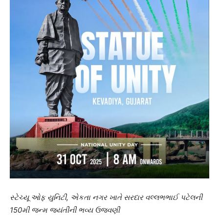
સ્ટેચ્યૂ ઓફ યુનિટી, એકતા નગર ખાતે સરદાર વલ્લભભાઈ પટેલની
150મી જન્મ જયંતીની ભવ્ય ઉજવણી