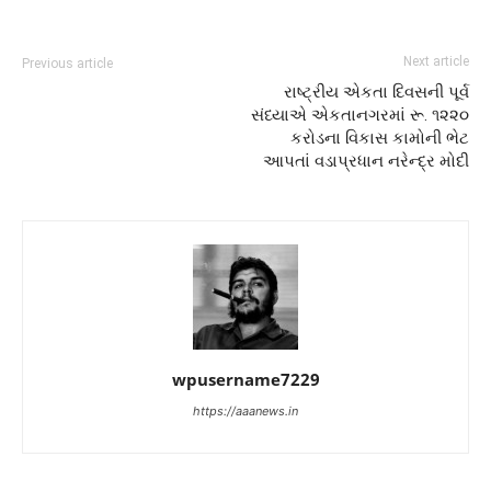
Next article
Previous article
રાષ્ટ્રીય એકતા દિવસની પૂર્વ
સંધ્યાએ એકતાનગરમાં રૂ. ૧૨૨૦
કરોડના વિકાસ કામોની ભેટ
આપતાં વડાપ્રધાન નરેન્દ્ર મોદી
wpusername7229
https://aaanews.in