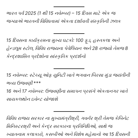
ભારત પર્વ 2025 (1 થી 15 નવેમ્બર) – 15 દિવસ માટે એક જ
જગ્યાએ ભારતની વિવિધતામાં એકતા દર્શાવતી સંસ્કૃતિની ઝલક
15 દિવસના કાર્યક્રમના મુખ્ય ઘટકો: 100 ફૂડ, હસ્તકલા અને
હેન્ડલૂમ સ્ટોલ, વિવિધ રાજ્યના પેવેલિયન અને 28 રાજ્યો તેમજ 8
કેન્દ્રશાસિત પ્રદેશોના સાંસ્કૃતિક પ્રદર્શનો
15 નવેમ્બર: સ્ટેચ્યૂ ઓફ યુનિટી ખાતે ભગવાન બિરસા મુંડા જયંતીની
ભવ્ય ઉજવણી
***
16 અને 17 નવેમ્બર: ઉજવણીના સમાપન પ્રસંગે એકતાનગર ખાતે
સાયકલથોન ઇવેન્ટ યોજાશે
વિવિધ રાજ્ય સરકાર ના મુખ્યમંત્રીશ્રી, ગવર્નર શ્રી તેમજ કેબિનેટ
મિનિસ્ટરશ્રી અને કેન્દ્ર સરકારના પ્રતિનિધિઓ, સાથે જ
ખ્યાતનામ કલાકારો, કસબીઓ અને વિશેષ મહેમાનો આ 15 દિવસની